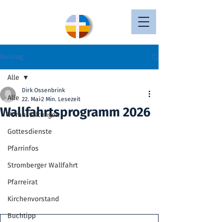
Beitrag
Alle
Dirk Ossenbrink
Alle
22. Mai
2 Min. Lesezeit
Wallfahrtsprogramm 2026
Veranstaltungen
Gottesdienste
Pfarrinfos
Stromberger Wallfahrt
Pfarreirat
Kirchenvorstand
Buchtipp