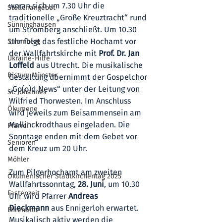
woran sich um 7.30 Uhr die 
Stellenangebot
traditionelle „Große Kreuztracht“ rund 
Sünninghausen
um Stromberg anschließt. Um 10.30 
Uhr folgt das festliche Hochamt vor 
Stromberg
der Wallfahrtskirche mit 
Prof. Dr. Jan 
Ukraine-Hilfe
Loffeld
 aus Utrecht. Die musikalische 
Bistum Münster
Gestaltung übernimmt der Gospelchor 
„Go(o)d News“ unter der Leitung von 
St. Johannes
Wilfried Thorwesten. Im Anschluss 
Ökumene
wird jeweils zum Beisammensein am 
Mallinckrodthaus eingeladen. Die 
Pfarrei
Sonntage enden mit dem Gebet vor 
Senioren
dem Kreuz um 20 Uhr.
Möhler
Zum Pilgerhochamt am zweiten 
Ökumenischer Stadtkirchentag 2025
Wallfahrtssonntag, 
28. Juni
, um 10.30 
Fastenzeit
Uhr wird Pfarrer 
Andreas 
Dieckmann
 aus Ennigerloh erwartet. 
Ehrenamt
Musikalisch aktiv werden die 