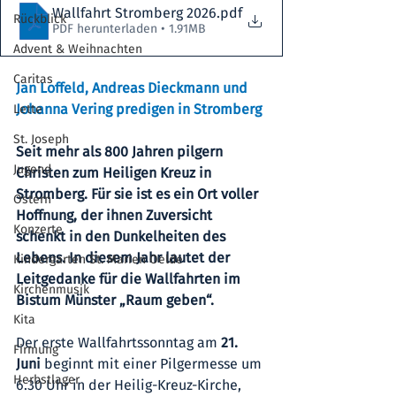
Wallfahrt Stromberg 2026
.pdf
Rückblick
PDF herunterladen • 1.91MB
Advent & Weihnachten
Caritas
Jan Loffeld, Andreas Dieckmann und 
Johanna Vering predigen in Stromberg
Lette
St. Joseph
Seit mehr als 800 Jahren pilgern 
Jugend
Christen zum Heiligen Kreuz in 
Stromberg. Für sie ist es ein Ort voller 
Ostern
Hoffnung, der ihnen Zuversicht 
Konzerte
schenkt in den Dunkelheiten des 
Lebens. In diesem Jahr lautet der 
Kindergarten St. Marien Oelde
Leitgedanke für die Wallfahrten im 
Kirchenmusik
Bistum Münster „Raum geben“.
Kita
Der erste Wallfahrtssonntag am 
21. 
Firmung
Juni
 beginnt mit einer Pilgermesse um 
Herbstlager
6.30 Uhr in der Heilig-Kreuz-Kirche, 