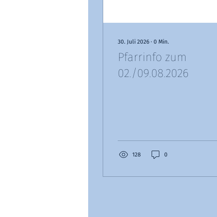
30. Juli 2026
∙
0
Min.
Pfarrinfo zum
02./09.08.2026
128
0