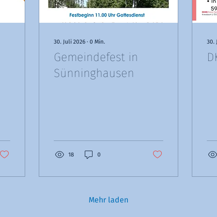
30. Juli 2026
∙
0
Min.
30. 
Gemeindefest in
D
Sünninghausen
18
0
Mehr laden