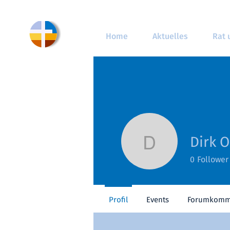
Home
Aktuelles
Rat 
Dirk 
Dirk Osse
0
Follower
Profil
Events
Forumkomm