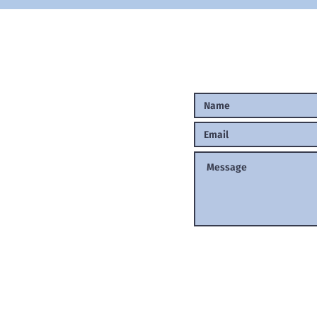
hannes Oelde
ter.de