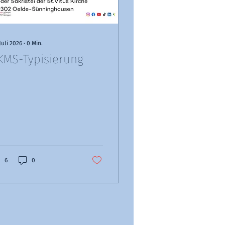
Juli 2026
∙
0
Min.
KMS-Typisierung
6
0