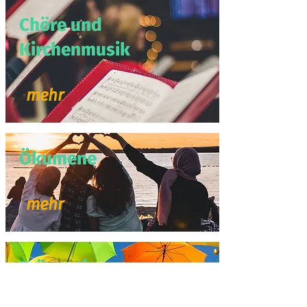
Chöre und
Kirchenmusik
mehr
Ökumene
mehr
Prävention