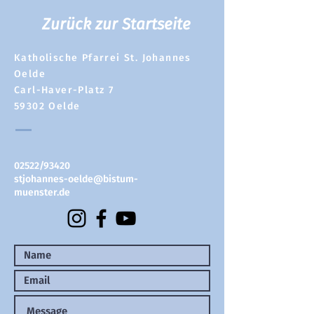
Zurück zur Startseite
Katholische Pfarrei St. Johannes
Oelde
Carl-Haver-Platz 7
59302 Oelde
02522/93420
stjohannes-oelde@bistum-
muenster.de