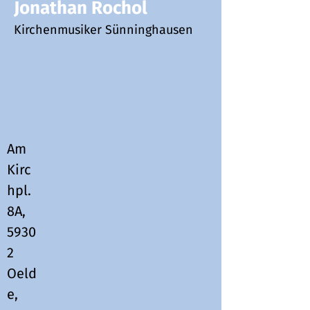
Jonathan Rochol
Kirchenmusiker Sünninghausen
Am
Kirc
hpl.
8A,
5930
2
Oeld
e,