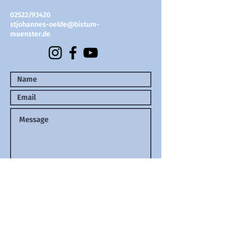
02522/93420
stjohannes-oelde@bistum-
muenster.de
Submit
©2025 by St. Johannes