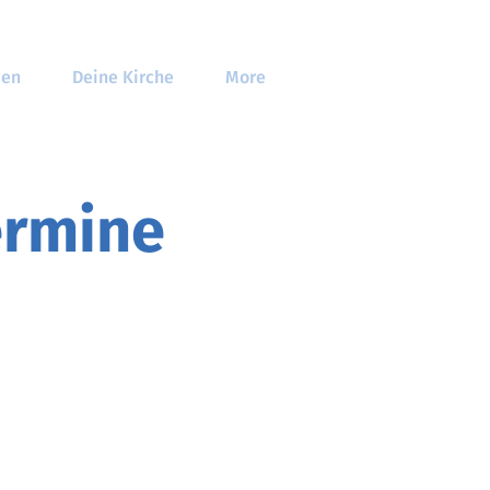
den
Deine Kirche
More
ermine