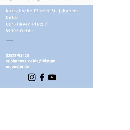
Katholische Pfarrei St. Johannes
Oelde
Carl-Haver-Platz 7
59302 Oelde
02522/93420
stjohannes-oelde@bistum-
muenster.de