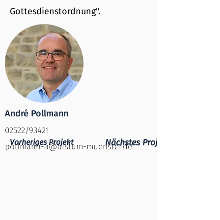
Gottesdienstordnung".
André Pollmann
02522/93421
Vorheriges Projekt
Nächstes Projekt
pollmann-a@bistum-muenster.de