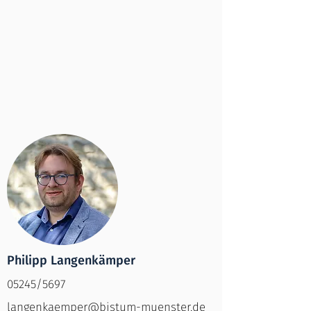
Philipp Langenkämper
05245/5697
langenkaemper@bistum-muenster.de