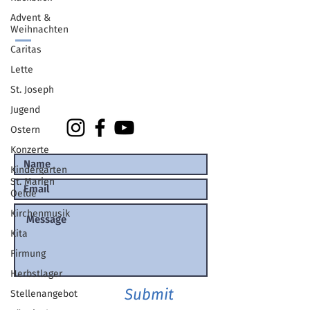
Carl-Haver-Platz 7
59302 Oelde
Advent &
Weihnachten
Caritas
Lette
02522/93420
stjohannes-oelde@bistum-
St. Joseph
muenster.de
Jugend
Ostern
Konzerte
Kindergarten
St. Marien
Oelde
Kirchenmusik
Kita
Firmung
Herbstlager
Submit
Stellenangebot