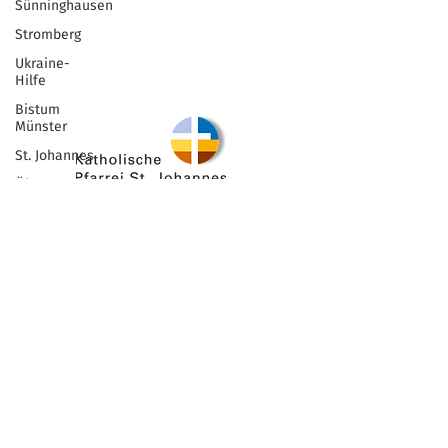
Sünninghausen
Stromberg
©2025 by St. Johannes
Ukraine-
Hilfe
Oelde
Bistum
Münster
St. Johannes
Ökumene
Pfarrei
Wir sind stolzer Teil der
Senioren
Katholischen Kirche im
Möhler
Bistum Münster
Ökumenischer
Stadtkirchentag
2025
Fastenzeit
Ehrenamt
Aktuell