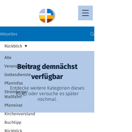
Aktuelles
Rückblick
Alle
Beitrag demnächst
Veranstaltungen
Gottesdienste
verfügbar
Pfarrinfos
Entdecke weitere Kategorien dieses
Stromberger
Blogs oder versuche es später
Wallfahrt
nochmal.
Pfarreirat
Kirchenvorstand
Katholische Pfarrei St. Johannes
Buchtipp
Oelde
Rückblick